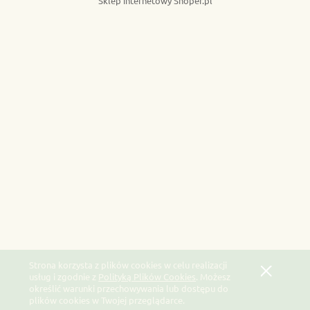
Sklep internetowy Shoper.pl
Strona korzysta z plików cookies w celu realizacji
usług i zgodnie z
Polityką Plików Cookies
. Możesz
określić warunki przechowywania lub dostępu do
plików cookies w Twojej przeglądarce.