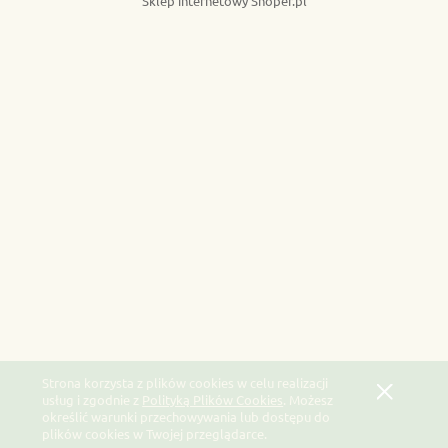
Sklep internetowy Shoper.pl
Strona korzysta z plików cookies w celu realizacji
usług i zgodnie z
Polityką Plików Cookies
. Możesz
określić warunki przechowywania lub dostępu do
plików cookies w Twojej przeglądarce.