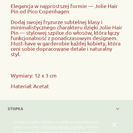
Elegancja w najprostszej formie — Jolie Hair
Pin od Pico Copenhagen
Dodaj swojej fryzurze subtelnej klasy i
minimalistycznego charakteru dzięki Jolie Hair
Pin — stylowej szpilce do włosów, która łączy
funkcjonalność z ponadczasowym designem.
Must‑have w garderobie każdej kobiety, która
ceni sobie dopracowane detale i naturalny
styl.
Wymiary: 12 x 3 cm
Materiał: Acetat
STOPKA
Strona korzysta z plików cookies w celu realizacji
Pokaż pełną wersję strony
usług i zgodnie z
Polityką Plików Cookies
. Możesz
określić warunki przechowywania lub dostępu do