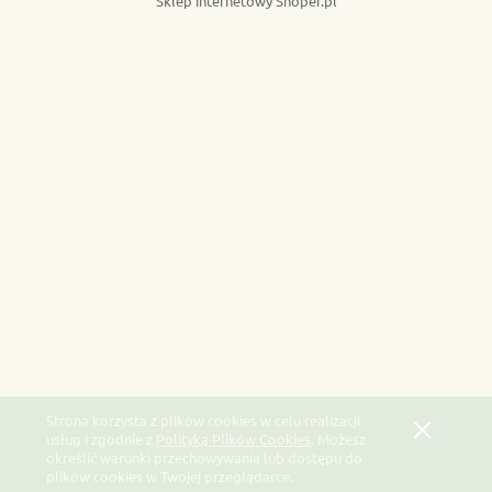
Sklep internetowy Shoper.pl
Strona korzysta z plików cookies w celu realizacji
usług i zgodnie z
Polityką Plików Cookies
. Możesz
określić warunki przechowywania lub dostępu do
plików cookies w Twojej przeglądarce.