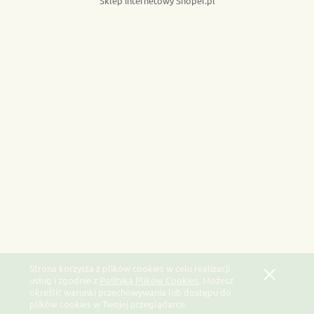
Sklep internetowy Shoper.pl
Strona korzysta z plików cookies w celu realizacji
usług i zgodnie z
Polityką Plików Cookies
. Możesz
określić warunki przechowywania lub dostępu do
plików cookies w Twojej przeglądarce.