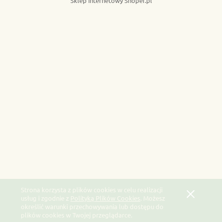
Sklep internetowy Shoper.pl
Strona korzysta z plików cookies w celu realizacji
usług i zgodnie z
Polityką Plików Cookies
. Możesz
określić warunki przechowywania lub dostępu do
plików cookies w Twojej przeglądarce.