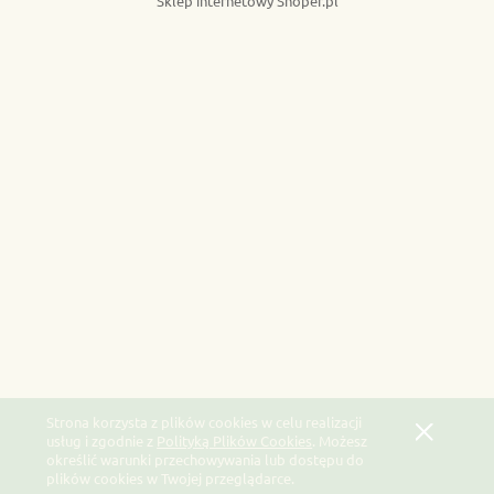
Sklep internetowy Shoper.pl
Strona korzysta z plików cookies w celu realizacji
usług i zgodnie z
Polityką Plików Cookies
. Możesz
określić warunki przechowywania lub dostępu do
plików cookies w Twojej przeglądarce.