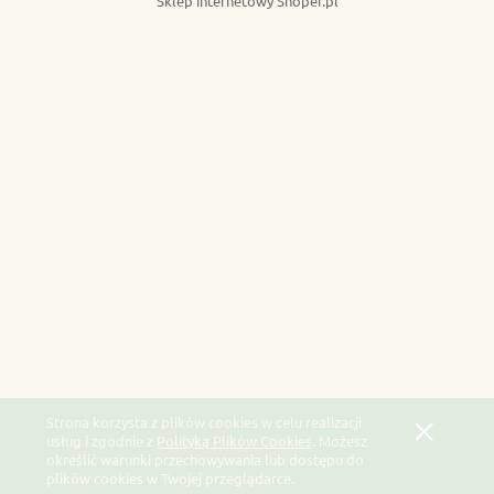
Sklep internetowy Shoper.pl
Strona korzysta z plików cookies w celu realizacji
usług i zgodnie z
Polityką Plików Cookies
. Możesz
określić warunki przechowywania lub dostępu do
plików cookies w Twojej przeglądarce.