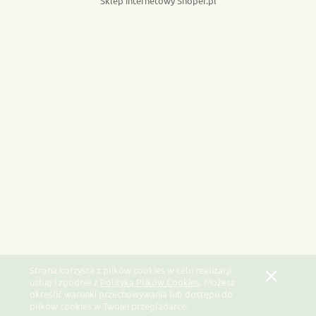
Sklep internetowy Shoper.pl
Strona korzysta z plików cookies w celu realizacji
usług i zgodnie z
Polityką Plików Cookies
. Możesz
określić warunki przechowywania lub dostępu do
plików cookies w Twojej przeglądarce.