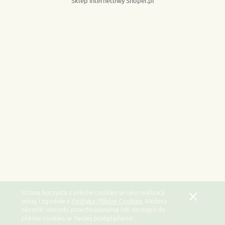
Sklep internetowy Shoper.pl
Strona korzysta z plików cookies w celu realizacji
usług i zgodnie z
Polityką Plików Cookies
. Możesz
określić warunki przechowywania lub dostępu do
plików cookies w Twojej przeglądarce.