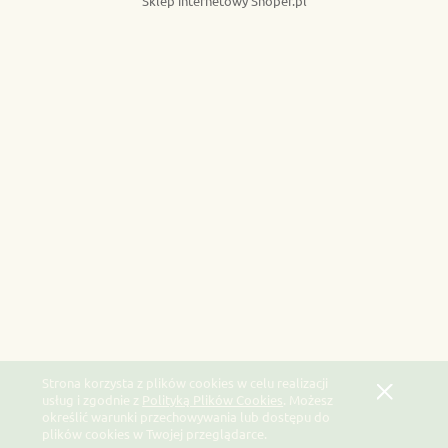
Sklep internetowy Shoper.pl
Strona korzysta z plików cookies w celu realizacji
usług i zgodnie z
Polityką Plików Cookies
. Możesz
określić warunki przechowywania lub dostępu do
plików cookies w Twojej przeglądarce.