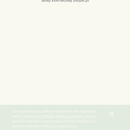
Sklep internetowy Shoper.pl
Strona korzysta z plików cookies w celu realizacji
usług i zgodnie z
Polityką Plików Cookies
. Możesz
określić warunki przechowywania lub dostępu do
plików cookies w Twojej przeglądarce.