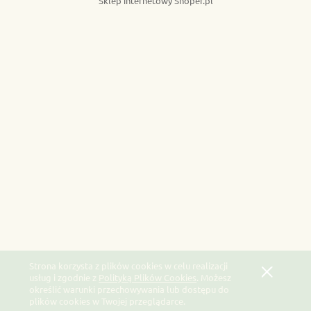
Sklep internetowy Shoper.pl
Strona korzysta z plików cookies w celu realizacji
usług i zgodnie z
Polityką Plików Cookies
. Możesz
określić warunki przechowywania lub dostępu do
plików cookies w Twojej przeglądarce.