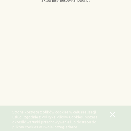
Sklep internetowy Shoper.pl
Strona korzysta z plików cookies w celu realizacji
usług i zgodnie z
Polityką Plików Cookies
. Możesz
określić warunki przechowywania lub dostępu do
plików cookies w Twojej przeglądarce.