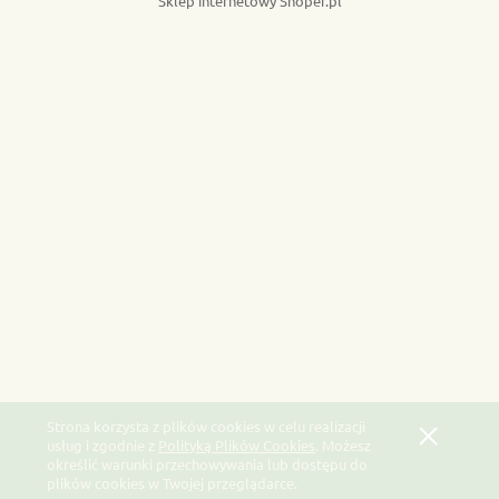
Sklep internetowy Shoper.pl
Strona korzysta z plików cookies w celu realizacji
usług i zgodnie z
Polityką Plików Cookies
. Możesz
określić warunki przechowywania lub dostępu do
plików cookies w Twojej przeglądarce.