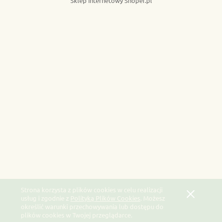
Sklep internetowy Shoper.pl
Strona korzysta z plików cookies w celu realizacji
usług i zgodnie z
Polityką Plików Cookies
. Możesz
określić warunki przechowywania lub dostępu do
plików cookies w Twojej przeglądarce.